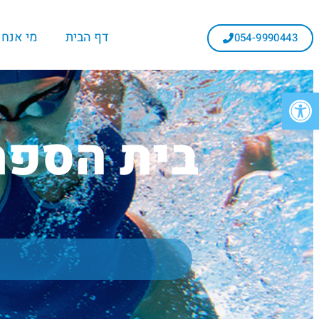
דף הבית
מי אנחנ
054-9990443
פתח סרגל נגישות
בית הספר