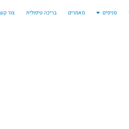
סניפים
מאמרים
בריכה טיפולית
צור קש
 ללימודי שחייה בשיטה הקלאס
עולם כבר עשרות שנים-
גאה ל
בהתאמה אישית לילדים ולמבו