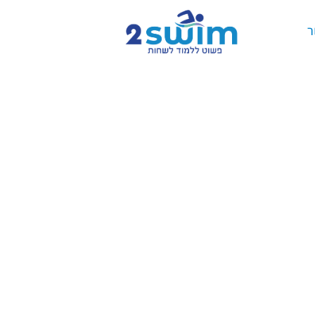
ר
ית,
למד
גרים,