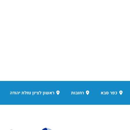
 רחבה במשך למעלה מעשור.
אשון לציון נחלת יהודה
ראשון לציון 360 פרס נובל
רא