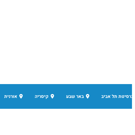
עם הצלחה
קיסריה
אורנית
כפר סבא
רחובות
ר