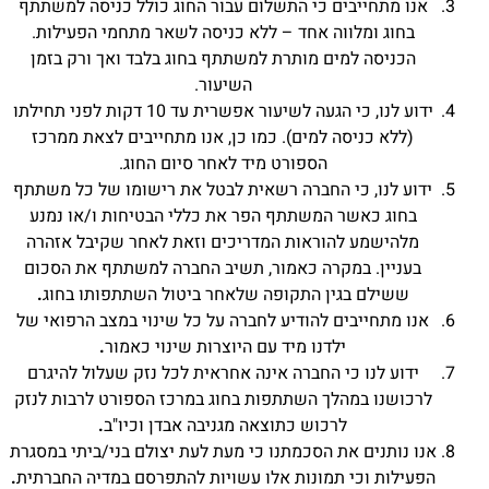
אנו מתחייבים כי התשלום עבור החוג כולל כניסה למשתתף
בחוג ומלווה אחד – ללא כניסה לשאר מתחמי הפעילות.
הכניסה למים מותרת למשתתף בחוג בלבד ואך ורק בזמן
השיעור.
ידוע לנו, כי הגעה לשיעור אפשרית עד 10 דקות לפני תחילתו
(ללא כניסה למים). כמו כן, אנו מתחייבים לצאת ממרכז
הספורט מיד לאחר סיום החוג.
ידוע לנו, כי החברה רשאית לבטל את רישומו של כל משתתף
בחוג כאשר המשתתף הפר את כללי הבטיחות ו/או נמנע
מלהישמע להוראות המדריכים וזאת לאחר שקיבל אזהרה
בעניין. במקרה כאמור, תשיב החברה למשתתף את הסכום
ששילם בגין התקופה שלאחר ביטול השתתפותו בחוג
.
אנו מתחייבים להודיע לחברה על כל שינוי במצב הרפואי של
ילדנו מיד עם היוצרות שינוי כאמור
.
ידוע לנו כי החברה אינה אחראית לכל נזק שעלול להיגרם
לרכושנו במהלך השתתפות בחוג במרכז הספורט לרבות לנזק
לרכוש כתוצאה מגניבה אבדן וכיו"ב
.
אנו נותנים את הסכמתנו כי מעת לעת יצולם בני/ביתי במסגרת
הפעילות וכי תמונות אלו עשויות להתפרסם במדיה החברתית
.