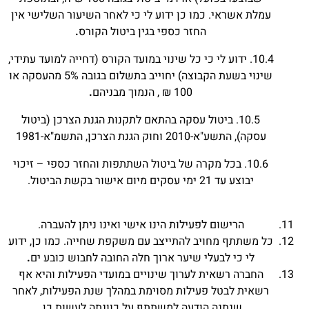
עמלת אשראי. כמו כן ידוע לי כי לאחר השיעור השלישי אין
החזר כספי בגין ביטול הקורס
.
10.4. ידוע לי כי כל שינוי במועד הקורס (דחייה למועד עתידי,
שינוי בשעת הקבוצה) יחוייב בתשלום בגובה 5% מהעסקה או
100 ₪ , הנמוך מבניהם
.
10.5. ביטול עסקה בהתאם לתקנות הגנת הצרכן (ביטול
עסקה), התשע"א-2010 וחוק הגנת הצרכן, התשמ"א-1981
10.6. בכל מקרה של ביטול השתתפות והחזר כספי – זיכוי
יבוצע עד 21 ימי עסקים מיום אישור בקשת הביטול.
הרישום לפעילות הינו אישי ואינו ניתן להעברה.
כל משתתף מחויב להתייצב עם משקפת שחייה. כמו כן, ידוע
לי כי לבעלי שיער ארוך חלה החובה לחבוש כובע ים
.
החברה רשאית לערוך שינויים במועדי הפעילות והיא אף
רשאית לבטל פעילות מסוימת במהלך שנת הפעילות, לאחר
שנתנה הודעה למשתתף על כוונתה לעשות כן
.