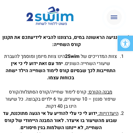
פתח סרגל נגישות
לפני הנגיעה הראשונה במים, ברצוננו להביא לידיעתכם את תקנון
קורס השחייה
:
צוות המדריכים של
2Swim
הינו צוות מיומן ומוסמך להעברת
שיעורי השחייה השונים.
יחד עם זאת ידוע לי כי אין
התחייבות לכך שבסיום קורס לימוד השחייה הילד ישחה
בכוחות עצמו.
מבנה הקורס:
קורס לימוד שחייה/קורס הסתגלות/קורס
שיפור סגנון – 10 שיעורים, עד 6 ילדים בקבוצה. כל שיעור
הינו בן 40 דקות.
היעדרויות:
ידוע לי כי עלי להודיע על אי הגעה מתוכננת, עד
שבוע מהשיעור בו איעדר. לאור המבנה הייחודי של קורס
השחייה, לא יינתנו השלמות בגין חיסורים
.