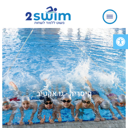
פתח סרגל נגישות
קיסריה - גו אקטיב