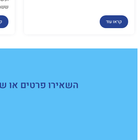
ששחי
קראו עוד
קר
השאירו פרטים או של