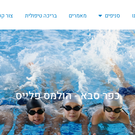
ו
סניפים
מאמרים
בריכה טיפולית
צור ק
כפר סבא - הולמס פלייס