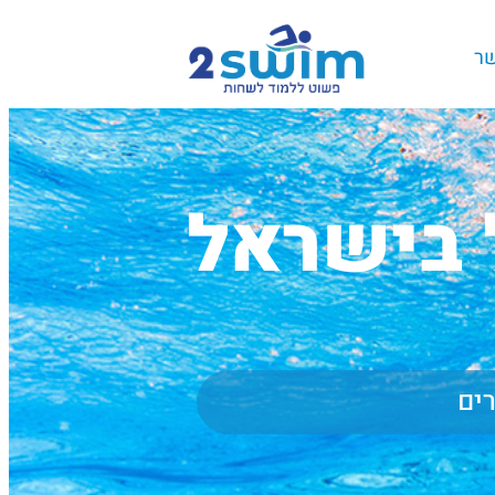
שר
 בישראל
רים