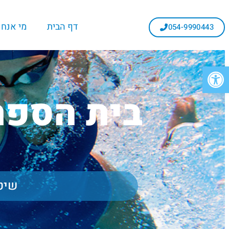
דף הבית
מי אנחנ
054-9990443
פתח סרגל נגישות
בית הספר
שיטו