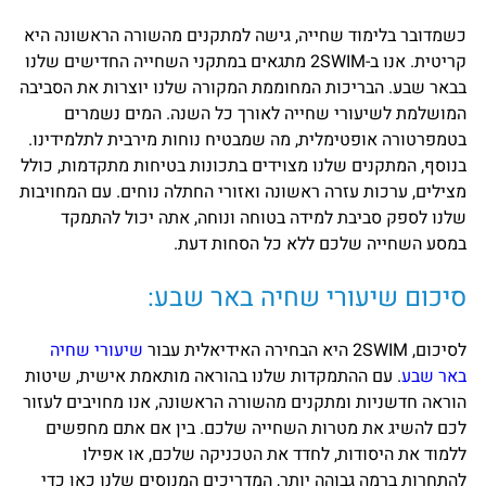
כשמדובר בלימוד שחייה, גישה למתקנים מהשורה הראשונה היא
קריטית. אנו ב-2SWIM מתגאים במתקני השחייה החדישים שלנו
בבאר שבע. הבריכות המחוממת המקורה שלנו יוצרות את הסביבה
המושלמת לשיעורי שחייה לאורך כל השנה. המים נשמרים
בטמפרטורה אופטימלית, מה שמבטיח נוחות מירבית לתלמידינו.
בנוסף, המתקנים שלנו מצוידים בתכונות בטיחות מתקדמות, כולל
מצילים, ערכות עזרה ראשונה ואזורי החתלה נוחים. עם המחויבות
שלנו לספק סביבת למידה בטוחה ונוחה, אתה יכול להתמקד
במסע השחייה שלכם ללא כל הסחות דעת.
סיכום שיעורי שחיה באר שבע:
לסיכום, 2SWIM היא הבחירה האידיאלית עבור
שיעורי שחיה
באר שבע
. עם ההתמקדות שלנו בהוראה מותאמת אישית, שיטות
הוראה חדשניות ומתקנים מהשורה הראשונה, אנו מחויבים לעזור
לכם להשיג את מטרות השחייה שלכם. בין אם אתם מחפשים
ללמוד את היסודות, לחדד את הטכניקה שלכם, או אפילו
להתחרות ברמה גבוהה יותר, המדריכים המנוסים שלנו כאן כדי