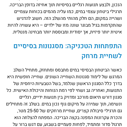
הנכון, ולבצע תנועות רגליים בסיסיות תוך אחיזה בדופן הבריכה.
תרגילי ביטחון עצמי במים, כמו עליה מהמים בכוחות עצמיים
ושהייה במקום, הם חלק מהותי מהשלב הזה. חשוב להדגיש
שהתקדמות בגיל מבוגר שונה מזו של ילדים – היא עשויה להיות
איטית יותר פיזית, אך יסודית ומבוססת יותר מבחינה מנטלית.
התפתחות הטכניקה: מסגנונות בסיסיים
לשחיית מרחק
כאשר הביטחון הבסיסי במים מתבסס ומתחזק, מתחיל השלב
המרגש של לימוד סגנונות השחייה השונים. שחייה חופשית היא
בדרך כלל הסגנון הראשון שנלמד, בשל הטבעיות היחסית של
התנועות, ואחריה גב ושחי לפי רמת הנוחות והיכולת האישית. כל
סגנון דורש תיאום מורכב ומדויק בין תנועות ידיים, רגליים
ונשימה, תוך שמירה על מיקום גוף נכון במים. בשלב זה מתחילים
גם תרגילי סיבולת קצרים, שחיית מרחקים של 25-50 מטר,
והכרת עקרונות המפנה בקצה הבריכה. המפתח להצלחה הוא
תרגול סדור ומתמיד, לפחות פעמיים בשבוע, עם דגש ברור על