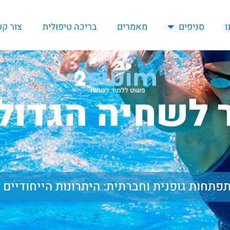
ו
סניפים
מאמרים
בריכה טיפולית
צור ק
 לשחיה הגדול
פתחות גופנית וחברתית: היתרונות הייחודיים 