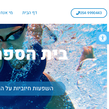
דף הבית
מי אנחנ
054-9990443
פתח סרגל נגישות
בית הספר
השפעות חיוביות על הת