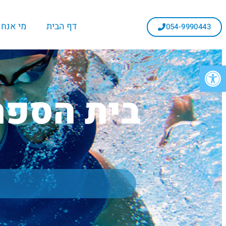
דף הבית
מי אנחנ
054-9990443
פתח סרגל נגישות
בית הספר