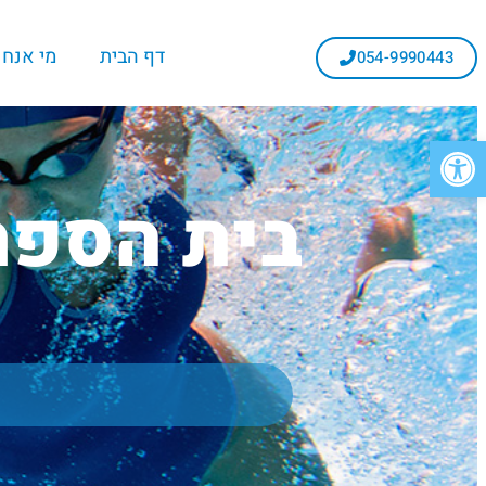
דף הבית
מי אנחנ
054-9990443
פתח סרגל נגישות
בית הספר